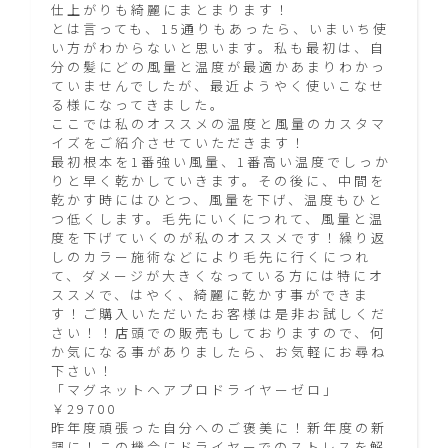
仕上がりも綺麗にまとまります！
とは言っても、15通りもあったら、いまいち使
い方がわからないと思います。私も最初は、自
分の髪にどの風量と温度が最適かあまりわかっ
ていませんでしたが、最近ようやく使いこなせ
る様になってきました。
ここでは私のオススメの温度と風量のカスタマ
イズをご紹介させていただきます！
最初根本を1番強い風量、1番高い温度でしっか
りと早く乾かしていきます。その後に、中間を
乾かす時にはひとつ、風量を下げ、温度もひと
つ低くします。毛先にいくにつれて、風量と温
度を下げていくのが私のオススメです！繰り返
しのカラー施術などにより毛先に行くにつれ
て、ダメージが大きくなっている方には特にオ
ススメで、はやく、綺麗に乾かす事ができま
す！ご購入いただいたお客様は是非お試しくだ
さい！！店頭での販売もしておりますので、何
か気になる事がありましたら、お気軽にお尋ね
下さい！
「マグネットヘアプロドライヤーゼロ」
￥29700
昨年度頑張った自分へのご褒美に！新年度の新
調に！この機会にドライヤーでのストレスを解