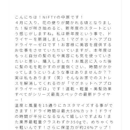
こんにちは！NIFTYの中原です！
４月に入り、花の便りが聞かれる頃となりまし
た！桜が咲き始めると、新年度のスタートとい
う感じがしますね。私は新年度という事で、ド
ライヤーを新調しました！マグネットヘアプロ
ドライヤーゼロです！お客様に美容を提供する
お仕事をさせていただいていますが、本年度は
もっと自分の髪の毛や美容にも気を使っていき
たいと思い、購入しました！お風呂に入った後
に髪の毛を乾かすのが面倒くさい、時間がかか
ってしまうというような事はありませんか？？
実は私もあります（笑）そんなお家でのストレ
スを解消してくれるのが「マグネットヘアプロ
ドライヤーゼロ」です！速乾・軽量・美髪効果
すべてがシリーズ最高スペックの最新ドライヤ
ー！
温度と風量を15通りにカスタマイズする事がで
きます！ドライ時間は最大56%カット！ドライ
の時間が半分になるなんて嬉しいですよね！ま
た業界最軽量クラスわずか350gで、めちゃくち
ゃ軽いんです！さらに保湿力が約26%アップ！