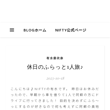
BLOGホーム
NIFTY公式ページ
有水柴衣奈
休日のふらっと1人旅♪
2023-10-18
こんにちは♪NIFTYの有水です。 昨日はお休みだ
ったので、早朝から車を借りて1人で阿蘇の方にド
ライブに行ってきました！ 目的を決めずにふら～
っとするのが好きなので何も考えずに阿蘇の奥地