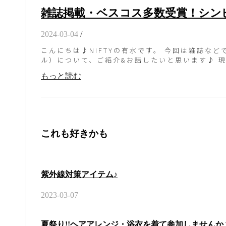
雑誌掲載・ベスコス多数受賞！シン
2024-03-04
/
こんにちは♪NIFTYの有水です。 今回は雑誌などで
ル）について、ご紹介&お話したいと思います♪ 
もっと読む
これも好きかも
紫外線対策アイテム♪
2023-03-07
夏祭り!!ヘアアレンジ・浴衣を着て参加しませんか