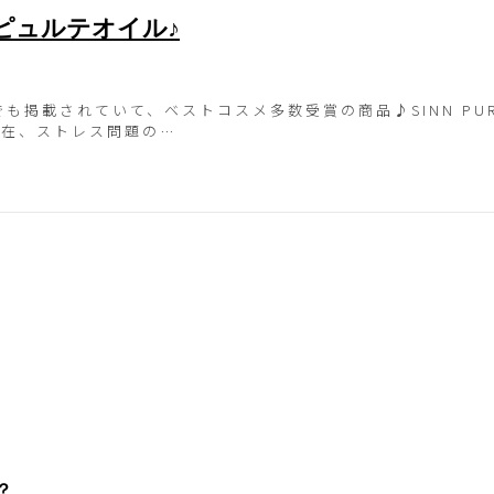
ピュルテオイル♪
も掲載されていて、ベストコスメ多数受賞の商品♪SINN PUR
現在、ストレス問題の…
？