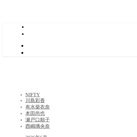
NIFTY
川島彩香
有水柴衣奈
本田尚也
瀬戸口順子
西嶋璃央奈